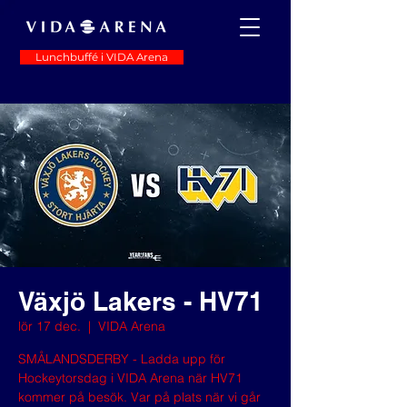
Lunchbuffé i VIDA Arena
Växjö Lakers - HV71
lör 17 dec.
  |  
VIDA Arena
SMÅLANDSDERBY - Ladda upp för
Hockeytorsdag i VIDA Arena när HV71
kommer på besök. Var på plats när vi går