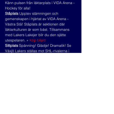
Känn pulsen från läktarplats i VIDA Arena - 
Hockey för alla!
Ståplats
 Upplev stämningen och 
gemenskapen i hjärtat av VIDA Arena - 
Västra Stå! Ståplats är sektionen där 
läktarkulturen är som bäst. Tillsammans 
med Lakers Lakejer blir du den sjätte 
utespelaren. » 
Köp biljett
Sittplats
 Spänning! Glädje! Dramatik! Se 
Växjö Lakers ställas mot SHL-rivalerna i 
jakten på ett nytt SM-guld. Välj mellan 
VIDA Arenas många sittplatssektioner i 
olika prisklasser. » 
Köp biljett
Familjeläktaren
 I samarbete med ICA Maxi 
Stormarknad finns en hel familjeläktare 
med grymma priser! Du måste välja minst 
en barnbiljett för att kunna köpa 
vuxenbiljetter. » 
Köp biljett
Read More >