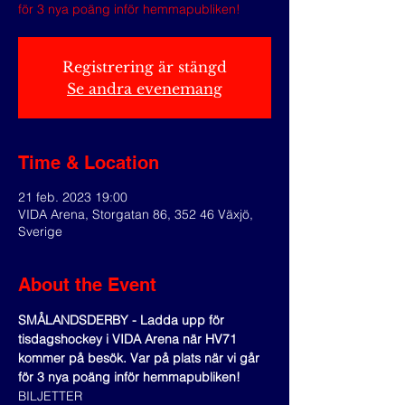
för 3 nya poäng inför hemmapubliken!
Registrering är stängd
Se andra evenemang
Time & Location
21 feb. 2023 19:00
VIDA Arena, Storgatan 86, 352 46 Växjö,
Sverige
About the Event
SMÅLANDSDERBY - Ladda upp för 
tisdagshockey i VIDA Arena när HV71 
kommer på besök. Var på plats när vi går 
för 3 nya poäng inför hemmapubliken!
BILJETTER 