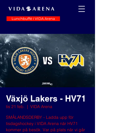
Lunchbuffé i VIDA Arena
Växjö Lakers - HV71
tis 21 feb.
  |  
VIDA Arena
SMÅLANDSDERBY - Ladda upp för
tisdagshockey i VIDA Arena när HV71
kommer på besök. Var på plats när vi går