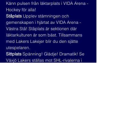
Känn pulsen från läktarplats i VIDA Arena - 
Hockey för alla!
Ståplats
 Upplev stämningen och 
gemenskapen i hjärtat av VIDA Arena - 
Västra Stå! Ståplats är sektionen där 
läktarkulturen är som bäst. Tillsammans 
med Lakers Lakejer blir du den sjätte 
utespelaren. 
Sittplats
 Spänning! Glädje! Dramatik! Se 
Växjö Lakers ställas mot SHL-rivalerna i 
jakten på ett nytt SM-guld. Välj mellan 
VIDA Arenas många sittplatssektioner i 
olika prisklasser.
Familjeläktaren
 I samarbete med ICA Maxi 
Stormarknad finns en hel familjeläktare 
med grymma priser! Du måste välja minst 
en barnbiljett för att kunna köpa 
vuxenbiljetter. 
Read More >