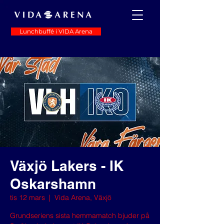
Lunchbuffé i VIDA Arena
Växjö Lakers - IK
Oskarshamn
tis 12 mars
  |  
Vida Arena, Växjö
Grundseriens sista hemmamatch bjuder på