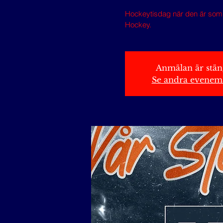
Hockeytisdag när den är som b
Hockey.
Anmälan är stä
Se andra evenem