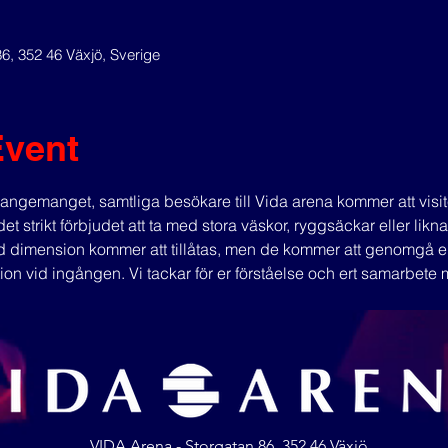
86, 352 46 Växjö, Sverige
Event
arrangemanget, samtliga besökare till Vida arena kommer att visite
et strikt förbjudet att ta med stora väskor, ryggsäckar eller lik
dimension kommer att tillåtas, men de kommer att genomgå e
tion vid ingången. Vi tackar för er förståelse och ert samarbete
VIDA Arena - Storgatan 86, 352 46 Växjö