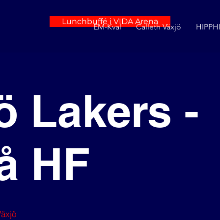
Lunchbuffé i VIDA Arena
EM-Kval
Calleth Växjö
HIPPHI
ö Lakers -
å HF
Växjö