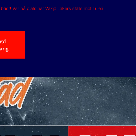
äst! Var på plats när Växjö Lakers ställs mot Luleå
ngd
ang