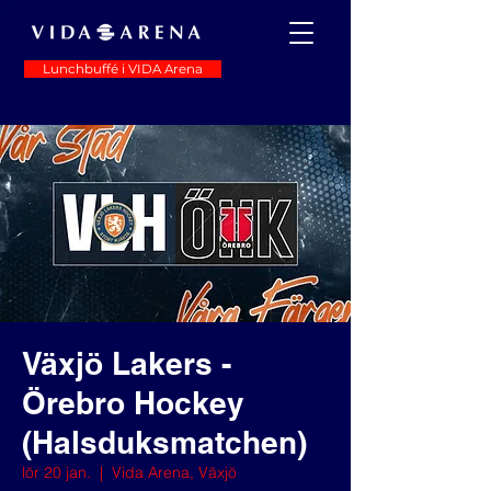
Lunchbuffé i VIDA Arena
Växjö Lakers -
Örebro Hockey
(Halsduksmatchen)
lör 20 jan.
  |  
Vida Arena, Växjö