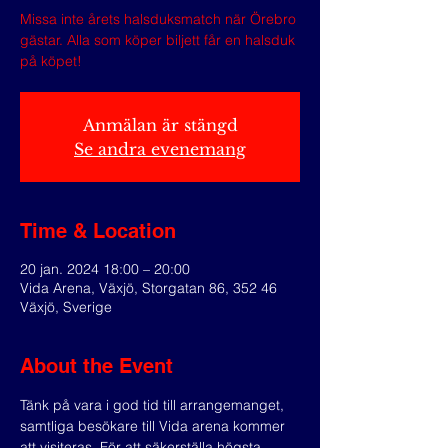
Missa inte årets halsduksmatch när Örebro
gästar. Alla som köper biljett får en halsduk
på köpet!
Anmälan är stängd
Se andra evenemang
Time & Location
20 jan. 2024 18:00 – 20:00
Vida Arena, Växjö, Storgatan 86, 352 46
Växjö, Sverige
About the Event
Tänk på vara i god tid till arrangemanget, 
samtliga besökare till Vida arena kommer 
att visiteras. För att säkerställa högsta 