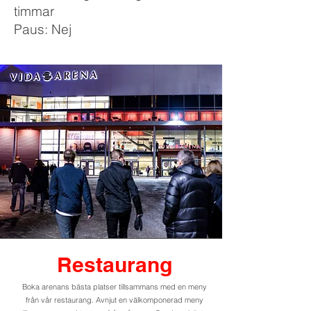
timmar
Paus: Nej
Restaurang
Boka arenans bästa platser tillsammans med en meny
från vår restaurang. Avnjut en välkomponerad meny