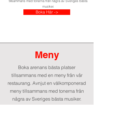
tillsammans med tonerna från några av Sveriges bästa
musiker.
Boka Här ->
Meny
Boka arenans bästa platser
tillsammans med en meny från vår
restaurang. Avnjut en välkomponerad
meny tillsammans med tonerna från
några av Sveriges bästa musiker.
På Bordet
Nybakt kuvertbröd, vispat smör och