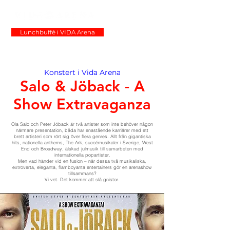
Lunchbuffé i VIDA Arena
Konstert i Vida Arena
Salo & Jöback - A
Show Extravaganza
Ola Salo och Peter Jöback är två artister som inte behöver någon
närmare presentation, båda har enastående karriärer med ett
brett artisteri som rört sig över flera genres. Allt från gigantiska
hits, nationella anthems, The Ark, succémusikaler i Sverige, West
End och Broadway, älskad julmusik till samarbeten med
internationella popartister.
Men vad händer vid en fusion – när dessa två musikaliska,
extroverta, eleganta, flamboyanta entertainers gör en arenashow
tillsammans?
Vi vet. Det kommer att slå gnistor.