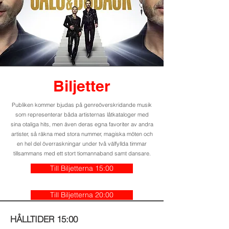
Biljetter
Publiken kommer bjudas på genreöverskridande musik
som representerar båda artisternas låtkataloger med
sina otaliga hits, men även deras egna favoriter av andra
artister, så räkna med stora nummer, magiska möten och
en hel del överraskningar under två välfyllda timmar
tillsammans med ett stort tiomannaband samt dansare.
Till Biljetterna 15:00
Till Biljetterna 20:00
HÅLLTIDER 15:00