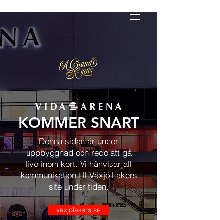
Lunchbuffé i VIDA Arena
KOMMER SNART
Denna sidan är under
uppbyggnad och redo att gå
live inom kort. Vi hänvisar all
kommunikation till Växjö Lakers
site under tiden.
vaxjolakers.se