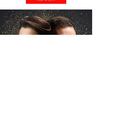
VIDA Arena - Storgatan 86, 352 46 Växjö
Telefon:
0470-32 97 00
| Mail:
bokning@vaxjolakers.se